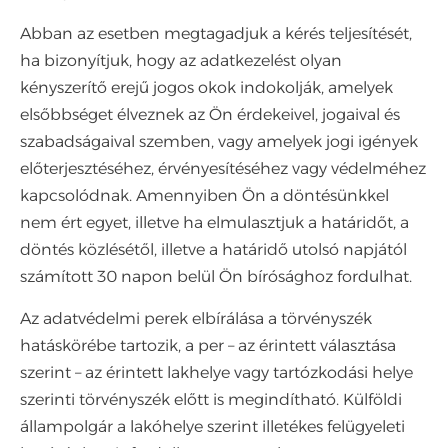
Abban az esetben megtagadjuk a kérés teljesítését,
ha bizonyítjuk, hogy az adatkezelést olyan
kényszerítő erejű jogos okok indokolják, amelyek
elsőbbséget élveznek az Ön érdekeivel, jogaival és
szabadságaival szemben, vagy amelyek jogi igények
előterjesztéséhez, érvényesítéséhez vagy védelméhez
kapcsolódnak. Amennyiben Ön a döntésünkkel
nem ért egyet, illetve ha elmulasztjuk a határidőt, a
döntés közlésétől, illetve a határidő utolsó napjától
számított 30 napon belül Ön bírósághoz fordulhat.
Az adatvédelmi perek elbírálása a törvényszék
hatáskörébe tartozik, a per – az érintett választása
szerint – az érintett lakhelye vagy tartózkodási helye
szerinti törvényszék előtt is megindítható. Külföldi
állampolgár a lakóhelye szerint illetékes felügyeleti