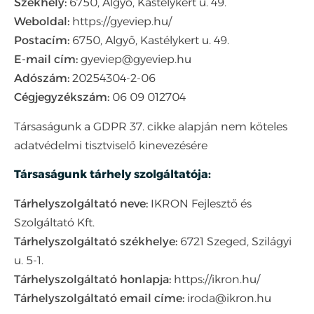
Székhely:
6750, Algyő, Kastélykert u. 49.
Weboldal:
https://gyeviep.hu/
Postacím:
6750, Algyő, Kastélykert u. 49.
E-mail cím:
gyeviep@gyeviep.hu
Adószám:
20254304-2-06
Cégjegyzékszám:
06 09 012704
Társaságunk a GDPR 37. cikke alapján nem köteles
adatvédelmi tisztviselő kinevezésére
Társaságunk tárhely szolgáltatója:
Tárhelyszolgáltató neve:
IKRON Fejlesztő és
Szolgáltató Kft.
Tárhelyszolgáltató székhelye:
6721 Szeged, Szilágyi
u. 5-1.
Tárhelyszolgáltató honlapja:
https://ikron.hu/
Tárhelyszolgáltató email címe:
iroda@ikron.hu