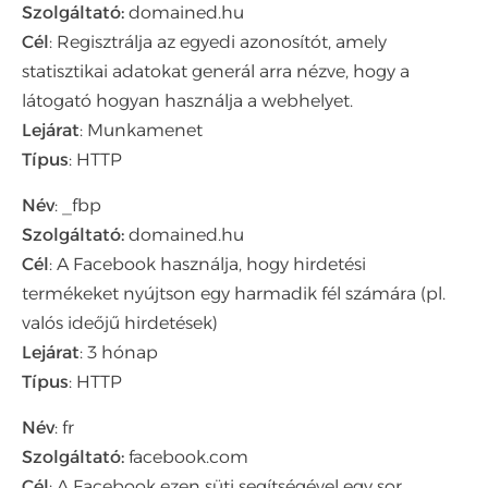
Szolgáltató:
domained.hu
Cél
: Regisztrálja az egyedi azonosítót, amely
statisztikai adatokat generál arra nézve, hogy a
látogató hogyan használja a webhelyet.
Lejárat
: Munkamenet
Típus
: HTTP
Név
: _fbp
Szolgáltató:
domained.hu
Cél
: A Facebook használja, hogy hirdetési
termékeket nyújtson egy harmadik fél számára (pl.
valós ideőjű hirdetések)
Lejárat
: 3 hónap
Típus
: HTTP
Név
: fr
Szolgáltató:
facebook.com
Cél
: A Facebook ezen süti segítségével egy sor