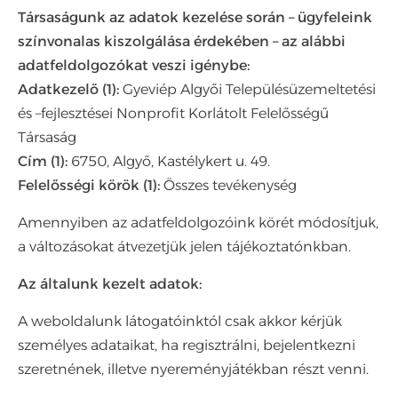
Társaságunk az adatok kezelése során – ügyfeleink
színvonalas kiszolgálása érdekében – az alábbi
adatfeldolgozókat veszi igénybe:
Adatkezelő (1):
Gyeviép Algyői Településüzemeltetési
és –fejlesztései Nonprofit Korlátolt Felelősségű
Társaság
Cím (1):
6750, Algyő, Kastélykert u. 49.
Felelősségi körök (1):
Összes tevékenység
Amennyiben az adatfeldolgozóink körét módosítjuk,
a változásokat átvezetjük jelen tájékoztatónkban.
Az általunk kezelt adatok:
A weboldalunk látogatóinktól csak akkor kérjük
személyes adataikat, ha regisztrálni, bejelentkezni
szeretnének, illetve nyereményjátékban részt venni.