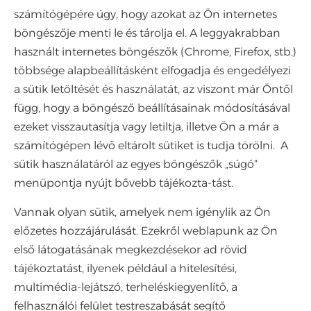
számítógépére úgy, hogy azokat az Ön internetes
böngészője menti le és tárolja el. A leggyakrabban
használt internetes böngészők (Chrome, Firefox, stb.)
többsége alapbeállításként elfogadja és engedélyezi
a sütik letöltését és használatát, az viszont már Öntől
függ, hogy a böngésző beállításainak módosításával
ezeket visszautasítja vagy letiltja, illetve Ön a már a
számítógépen lévő eltárolt sütiket is tudja törölni. A
sütik használatáról az egyes böngészők „súgó”
menüpontja nyújt bővebb tájékozta-tást.
Vannak olyan sütik, amelyek nem igénylik az Ön
előzetes hozzájárulását. Ezekről weblapunk az Ön
első látogatásának megkezdésekor ad rövid
tájékoztatást, ilyenek például a hitelesítési,
multimédia-lejátszó, terheléskiegyenlítő, a
felhasználói felület testreszabását segítő