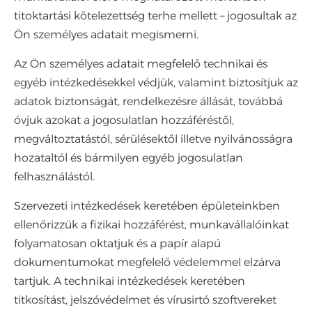
titoktartási kötelezettség terhe mellett – jogosultak az
Ön személyes adatait megismerni.
Az Ön személyes adatait megfelelő technikai és
egyéb intézkedésekkel védjük, valamint biztosítjuk az
adatok biztonságát, rendelkezésre állását, továbbá
óvjuk azokat a jogosulatlan hozzáféréstől,
megváltoztatástól, sérülésektől illetve nyilvánosságra
hozataltól és bármilyen egyéb jogosulatlan
felhasználástól.
Szervezeti intézkedések keretében épületeinkben
ellenőrizzük a fizikai hozzáférést, munkavállalóinkat
folyamatosan oktatjuk és a papír alapú
dokumentumokat megfelelő védelemmel elzárva
tartjuk. A technikai intézkedések keretében
titkosítást, jelszóvédelmet és vírusirtó szoftvereket