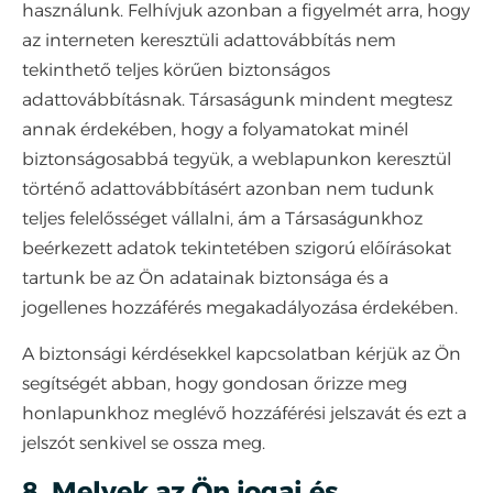
használunk. Felhívjuk azonban a figyelmét arra, hogy
az interneten keresztüli adattovábbítás nem
tekinthető teljes körűen biztonságos
adattovábbításnak. Társaságunk mindent megtesz
annak érdekében, hogy a folyamatokat minél
biztonságosabbá tegyük, a weblapunkon keresztül
történő adattovábbításért azonban nem tudunk
teljes felelősséget vállalni, ám a Társaságunkhoz
beérkezett adatok tekintetében szigorú előírásokat
tartunk be az Ön adatainak biztonsága és a
jogellenes hozzáférés megakadályozása érdekében.
A biztonsági kérdésekkel kapcsolatban kérjük az Ön
segítségét abban, hogy gondosan őrizze meg
honlapunkhoz meglévő hozzáférési jelszavát és ezt a
jelszót senkivel se ossza meg.
8. Melyek az Ön jogai és