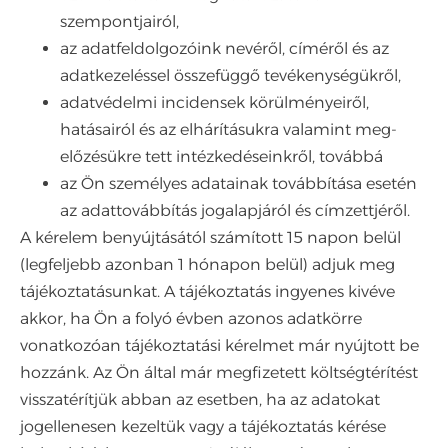
szempontjairól,
az adatfeldolgozóink nevéről, címéről és az
adatkezeléssel összefüggő tevékenységükről,
adatvédelmi incidensek körülményeiről,
hatásairól és az elhárításukra valamint meg-
előzésükre tett intézkedéseinkről, továbbá
az Ön személyes adatainak továbbítása esetén
az adattovábbítás jogalapjáról és címzettjéről.
A kérelem benyújtásától számított 15 napon belül
(legfeljebb azonban 1 hónapon belül) adjuk meg
tájékoztatásunkat. A tájékoztatás ingyenes kivéve
akkor, ha Ön a folyó évben azonos adatkörre
vonatkozóan tájékoztatási kérelmet már nyújtott be
hozzánk. Az Ön által már megfizetett költségtérítést
visszatérítjük abban az esetben, ha az adatokat
jogellenesen kezeltük vagy a tájékoztatás kérése