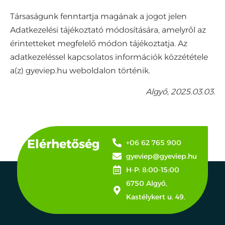
Társaságunk fenntartja magának a jogot jelen
Adatkezelési tájékoztató módosítására, amelyről az
érintetteket megfelelő módon tájékoztatja. Az
adatkezeléssel kapcsolatos információk közzététele
a(z) gyeviep.hu weboldalon történik.
Algyő, 2025.03.03.
Elérhetőség
+06 62 765 900
gyeviep@gyeviep.hu
H-P: 8:00-15:00
6750 Algyő,
Kastélykert u. 49.