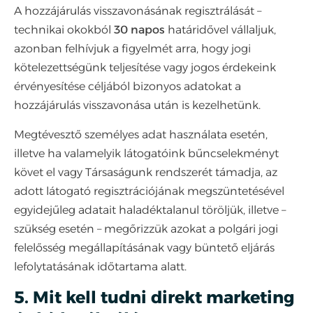
A hozzájárulás visszavonásának regisztrálását –
technikai okokból
30 napos
határidővel vállaljuk,
azonban felhívjuk a figyelmét arra, hogy jogi
kötelezettségünk teljesítése vagy jogos érdekeink
érvényesítése céljából bizonyos adatokat a
hozzájárulás visszavonása után is kezelhetünk.
Megtévesztő személyes adat használata esetén,
illetve ha valamelyik látogatóink bűncselekményt
követ el vagy Társaságunk rendszerét támadja, az
adott látogató regisztrációjának megszüntetésével
egyidejűleg adatait haladéktalanul töröljük, illetve –
szükség esetén – megőrizzük azokat a polgári jogi
felelősség megállapításának vagy büntető eljárás
lefolytatásának időtartama alatt.
5. Mit kell tudni direkt marketing