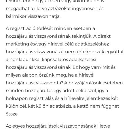
tekintetében együttesen vagy külön-külön is
megadhatja illetve azt/azokat ingyenesen és
bármikor visszavonhatja.
A regisztráció törlését minden esetben a
hozzájárulás visszavonásának tekintjük. A direkt
marketing és/vagy hírlevél célú adatkezeléshez
hozzájárulás visszavonását nem értelmezzük egyúttal
a honlapunkkal kapcsolatos adatkezelési
hozzájárulás visszavonásának. Ez hogy van? Mit és
milyen alapon őrzünk meg, ha a hírlevél
hozzájárulást visszavonta? A hozzájárulások esetében
minden hozzájárulás egy adott célra szól, így a
holnapon regisztrálás és a hírlevélre jelentkezés két
külön cél, két külön adatbázis, a kettő nem függhet
össze.
Az egyes hozzájárulások visszavonásának illetve