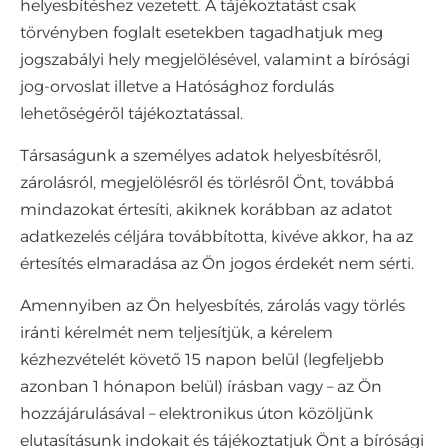
helyesbítéshez vezetett. A tájékoztatást csak
törvényben foglalt esetekben tagadhatjuk meg
jogszabályi hely megjelölésével, valamint a bírósági
jog-orvoslat illetve a Hatósághoz fordulás
lehetőségéről tájékoztatással.
Társaságunk a személyes adatok helyesbítésről,
zárolásról, megjelölésről és törlésről Önt, továbbá
mindazokat értesíti, akiknek korábban az adatot
adatkezelés céljára továbbította, kivéve akkor, ha az
értesítés elmaradása az Ön jogos érdekét nem sérti.
Amennyiben az Ön helyesbítés, zárolás vagy törlés
iránti kérelmét nem teljesítjük, a kérelem
kézhezvételét követő 15 napon belül (legfeljebb
azonban 1 hónapon belül) írásban vagy – az Ön
hozzájárulásával – elektronikus úton közöljünk
elutasításunk indokait és tájékoztatjuk Önt a bírósági