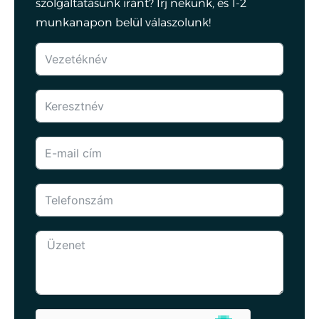
szolgáltatásunk iránt? Írj nekünk, és 1-2
munkanapon belül válaszolunk!