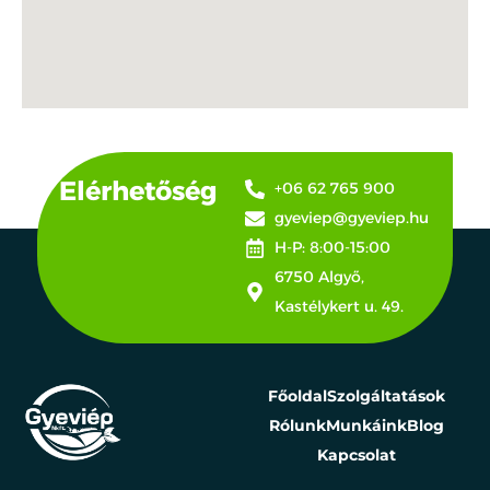
Elérhetőség
+06 62 765 900
gyeviep@gyeviep.hu
H-P: 8:00-15:00
6750 Algyő,
Kastélykert u. 49.
Főoldal
Szolgáltatások
Rólunk
Munkáink
Blog
Kapcsolat