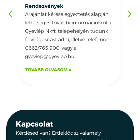
É
Rendezvények
Árajánlat kérése egyeztetés alapján
WPC 
lehetséges!További információkról a
Cégü
Gyeviép Nkft. telepehelyén tudunk
fogla
felvilágosítást adni, illetve telefonon:
amel
0662/765 900, vagy a
plast
gyeviep@gyeviep.hu...
TOVÁBB OLVASOM »
TOVÁ
Kapcsolat
Kérdésed van? Érdeklődsz valamely