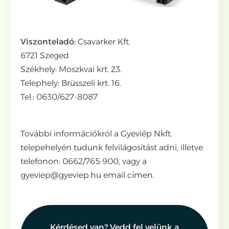
Viszonteladó:
Csavarker Kft.
6721 Szeged
Székhely: Moszkvai krt. 23.
Telephely: Brüsszeli krt. 16.
Tel.: 0630/627-8087
További információkról a Gyeviép Nkft.
telepehelyén tudunk felvilágosítást adni, illetve
telefonon: 0662/765 900, vagy a
gyeviep@gyeviep.hu email címen.
Kérdésed van? Vedd fel velünk a