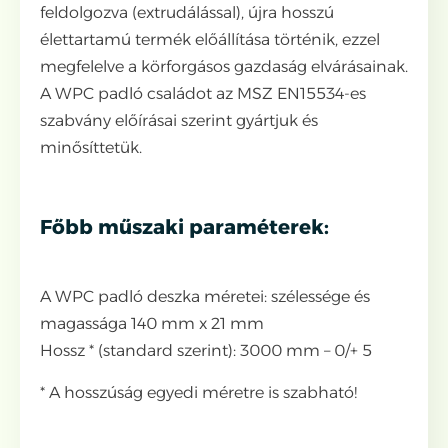
feldolgozva (extrudálással), újra hosszú
élettartamú termék előállítása történik, ezzel
megfelelve a körforgásos gazdaság elvárásainak.
A WPC padló családot az MSZ EN15534-es
szabvány előírásai szerint gyártjuk és
minősíttetük.
Főbb műszaki paraméterek:
A WPC padló deszka méretei: szélessége és
magassága 140 mm x 21 mm
Hossz * (standard szerint): 3000 mm – 0/+ 5
* A hosszúság egyedi méretre is szabható!