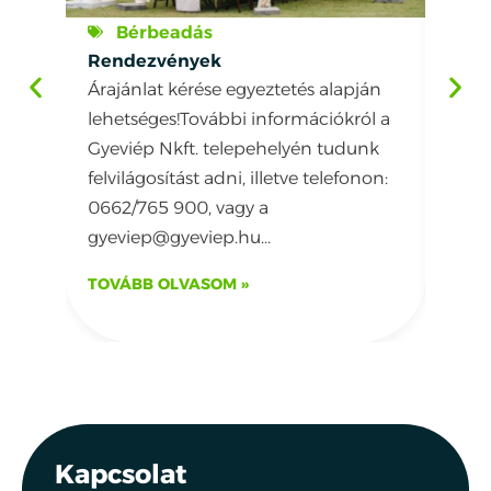
Bérbeadás
H
Rendezvények
Algy
Árajánlat kérése egyeztetés alapján
Minde
lehetséges!További információkról a
megkö
Gyeviép Nkft. telepehelyén tudunk
körn
felvilágosítást adni, illetve telefonon:
horg
0662/765 900, vagy a
horgá
gyeviep@gyeviep.hu...
csalá
TOVÁBB OLVASOM »
TOVÁ
Kapcsolat