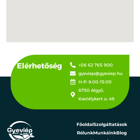
Elérhetőség
+06 62 765 900
gyeviep@gyeviep.hu
H-P: 8:00-15:00
6750 Algyő,
Kastélykert u. 49.
Főoldal
Szolgáltatások
Rólunk
Munkáink
Blog