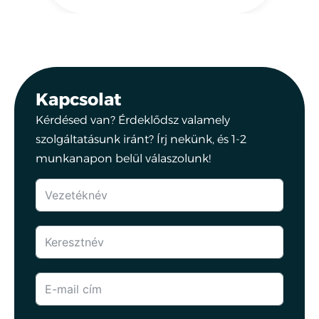
Kapcsolat
Kérdésed van? Érdeklődsz valamely
szolgáltatásunk iránt? Írj nekünk, és 1-2
munkanapon belül válaszolunk!