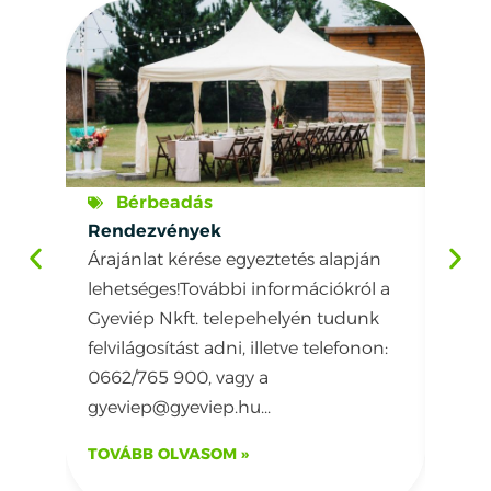
Bérbeadás
É
Rendezvények
Árajánlat kérése egyeztetés alapján
WPC 
lehetséges!További információkról a
Cégü
Gyeviép Nkft. telepehelyén tudunk
fogla
felvilágosítást adni, illetve telefonon:
amel
0662/765 900, vagy a
plast
gyeviep@gyeviep.hu...
TOVÁBB OLVASOM »
TOVÁ