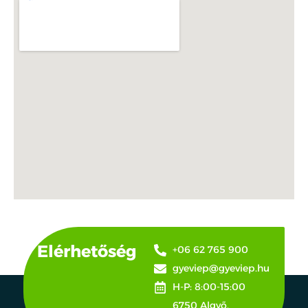
Elérhetőség
+06 62 765 900
gyeviep@gyeviep.hu
H-P: 8:00-15:00
6750 Algyő,