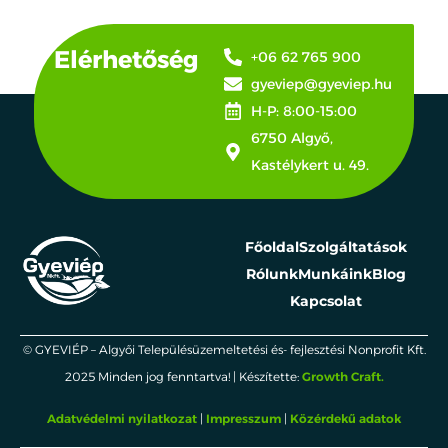
Elérhetőség
+06 62 765 900
gyeviep@gyeviep.hu
H-P: 8:00-15:00
6750 Algyő,
Kastélykert u. 49.
Főoldal
Szolgáltatások
Rólunk
Munkáink
Blog
Kapcsolat
© GYEVIÉP – Algyői Településüzemeltetési és- fejlesztési Nonprofit Kft.
2025 Minden jog fenntartva! | Készítette:
Growth Craft.
Adatvédelmi nyilatkozat
|
Impresszum
|
Közérdekű adatok