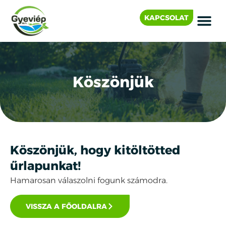
KAPCSOLAT
Köszönjük
Köszönjük, hogy kitöltötted
űrlapunkat!
Hamarosan válaszolni fogunk számodra.
VISSZA A FŐOLDALRA